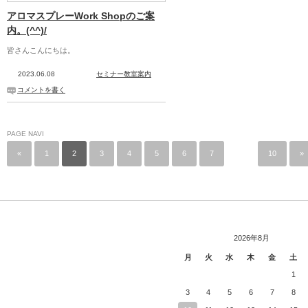
アロマスプレーWork Shopのご案
内。(^^)/
皆さんこんにちは。
2023.06.08
セミナー教室案内
コメントを書く
PAGE NAVI
«
1
2
3
4
5
6
7
…
10
»
2026年8月
月
火
水
木
金
土
1
3
4
5
6
7
8