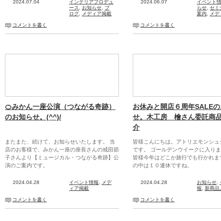
2024.07.04
インテリアプロデュ
2024.06.07
イベント
ース
,
お知らせ
,
ブ
らせ
,
セミ
ログ
,
メディア掲載
案内
,
メデ
コメントを書く
コメントを書く
🍊みかん一座公演（つながる奇跡）
お休みと開店６周年SALE
のお知らせ。(^^)/
せ。木工房 檜さん委託商
介
またまた、続けて、お知らせいたします。 当
皆様こんにちは。アトリエモンシュ
店のお客様で、みかん一座の座長さんの戒田節
です。 ゴールデンウイークに入り
子さんより【ミュージカル・つながる奇跡】公
皆様今年はどこか旅行でも行かれま
演のご案内です。
の中は１０連休ですね。
2024.04.28
イベント情報
,
メデ
2024.04.28
お知らせ
,
ィア掲載
報
,
新商品
コメントを書く
コメントを書く