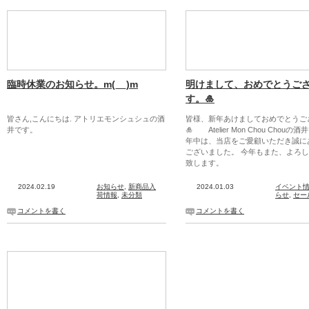
臨時休業のお知らせ。m(__)m
明けまして、おめでとうご
す。🎍
皆さん,こんにちは. アトリエモンシュシュの酒
皆様、新年あけましておめでとうご
井です。
🎍 Atelier Mon Chou Chouの
年中は、当店をご愛顧いただき誠に
ございました。 今年もまた、よろ
致します。
2024.02.19
お知らせ
,
新商品入
2024.01.03
イベント
荷情報
,
未分類
らせ
,
セー
コメントを書く
コメントを書く